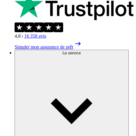
4,8
⏐
16 358
avis
Simuler mon assurance de prêt
Le service