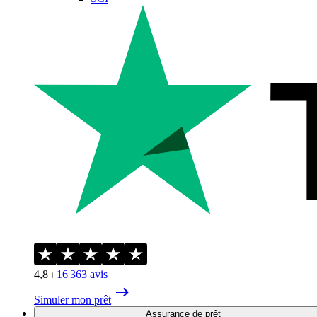
4,8
⏐
16 363
avis
Simuler mon prêt
Assurance de prêt