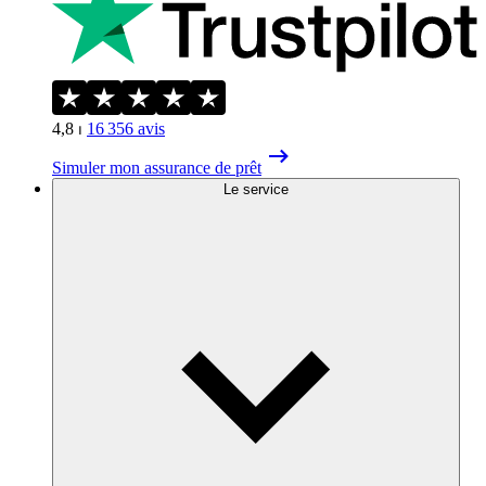
4,8
⏐
16 356
avis
Simuler mon assurance de prêt
Le service