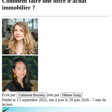
Comment faire une offre d’achat
immobilier ?
Écrit par
relu par
Catherine Brezeky
Hélène Sung
Publié le
13 septembre 2022
,
mis à jour le
29 juin 2026
-
7
min de
lecture