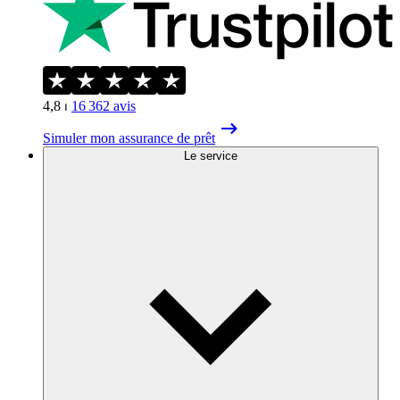
4,8
⏐
16 362
avis
Simuler mon assurance de prêt
Le service