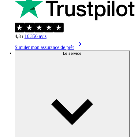
4,8
⏐
16 356
avis
Simuler mon assurance de prêt
Le service