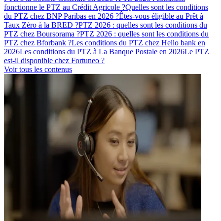
fonctionne le PTZ au Crédit Agricole ?
Quelles sont les conditions
du PTZ chez BNP Paribas en 2026 ?
Êtes-vous éligible au Prêt à
Taux Zéro à la BRED ?
PTZ 2026 : quelles sont les conditions du
PTZ chez Boursorama ?
PTZ 2026 : quelles sont les conditions du
PTZ chez Bforbank ?
Les conditions du PTZ chez Hello bank en
2026
Les conditions du PTZ à La Banque Postale en 2026
Le PTZ
est-il disponible chez Fortuneo ?
Voir tous les contenus