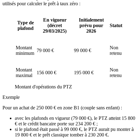
utilisés pour calculer le prêt à taux zéro :
En vigueur
Initialement
Type de
(décret
prévu pour
Statut
plafond
29/03/2025)
2026
Montant
Non
79 000 €
99 000 €
minimum
retenu
Montant
Non
156 000 €
195 000 €
maximal
retenu
Montant d'opérations du PTZ
Exemple
Pour un achat de 250 000 € en zone B1 (couple sans enfant) :
avec les plafonds en vigueur (79 000 €), le PTZ atteint 15 800
€ et le crédit bancaire porte sur 234 200 € ;
si le plafond était passé à 99 000 €, le PTZ aurait pu monter à
19 800 € et le prêt classique tomber à 230 200 €.