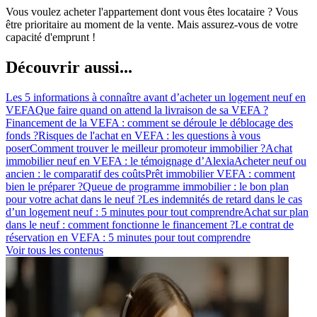
Vous voulez acheter l'appartement dont vous êtes locataire ? Vous
être prioritaire au moment de la vente. Mais assurez-vous de votre
capacité d'emprunt !
Découvrir aussi...
Les 5 informations à connaître avant d’acheter un logement neuf en
VEFA
Que faire quand on attend la livraison de sa VEFA ?
Financement de la VEFA : comment se déroule le déblocage des
fonds ?
Risques de l'achat en VEFA : les questions à vous
poser
Comment trouver le meilleur promoteur immobilier ?
Achat
immobilier neuf en VEFA : le témoignage d’Alexia
Acheter neuf ou
ancien : le comparatif des coûts
Prêt immobilier VEFA : comment
bien le préparer ?
Queue de programme immobilier : le bon plan
pour votre achat dans le neuf ?
Les indemnités de retard dans le cas
d’un logement neuf : 5 minutes pour tout comprendre
Achat sur plan
dans le neuf : comment fonctionne le financement ?
Le contrat de
réservation en VEFA : 5 minutes pour tout comprendre
Voir tous les contenus