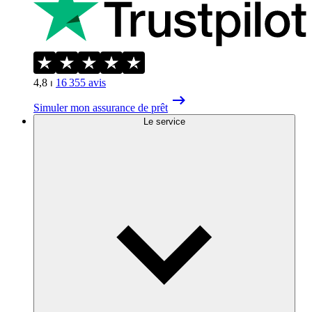
4,8
⏐
16 355
avis
Simuler mon assurance de prêt
Le service