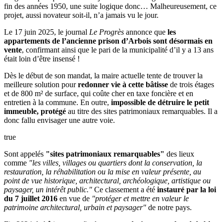
fin des années 1950, une suite logique donc… Malheureusement, ce
projet, aussi novateur soit-il, n’a jamais vu le jour.
Le 17 juin 2025, le journal
Le Progrès
annonce que
les
appartements de l’ancienne prison d’Arbois sont désormais en
vente
, confirmant ainsi que le pari de la municipalité d’il y a 13 ans
était loin d’être insensé !
Dès le début de son mandat, la maire actuelle tente de trouver la
meilleure solution pour
redonner vie à cette bâtisse
de trois étages
et de 800 m² de surface, qui coûte cher en taxe foncière et en
entretien à la commune. En outre,
impossible de détruire le petit
immeuble, protégé
au titre des sites patrimoniaux remarquables. Il a
donc fallu envisager une autre voie.
true
Sont appelés
"sites patrimoniaux remarquables"
des lieux
comme
"les villes, villages ou quartiers dont la conservation, la
restauration, la réhabilitation ou la mise en valeur présente, au
point de vue historique, architectural, archéologique, artistique ou
paysager, un intérêt public."
Ce classement a été
instauré par la loi
du 7 juillet 2016
en vue de
"protéger et mettre en valeur le
patrimoine architectural, urbain et paysager"
de notre pays.