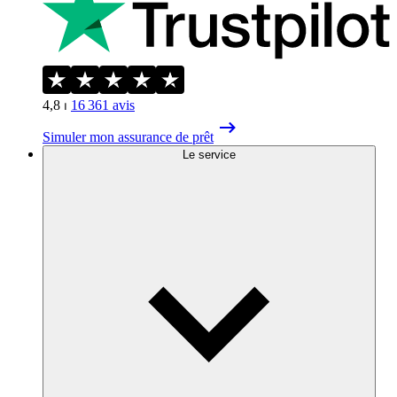
4,8
⏐
16 361
avis
Simuler mon assurance de prêt
Le service