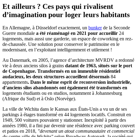
Et ailleurs ? Ces pays qui rivalisent
d’imagination pour loger leurs habitants
En Allemagne, à Düsseldorf exactement, un
bunker
de la Seconde
Guerre mondiale
a été réaménagé en 2021 pour accueillir
24
logements
, mais aussi une garderie, un espace de coworking en rez-
de-chaussée. Une solution pour conserver le patrimoine en le
modernisant, en l’exploitant intelligemment et utilement !
Au Danemark, en 2005, l’agence d’architecture MVRDV a redonné
vie à
deux anciens silos à grains
datant de 1963, situés sur le port
de Copenhague. Transformés en un immeuble résidentiel
audacieux, les deux structures accueillent désormais
84
appartements
. Dans le même esprit de reconversion industrielle,
d’anciens silos abandonnés ont également été transformés en
logements étudiants ou en studios
, notamment à Johannesburg
(Afrique du Sud) et à Oslo (Norvège).
La ville de Wichita dans le Kansas aux États-Unis a vu un de ses
parkings à étages transformé en 44 logements locatifs
. Construit en
1949, 500 voitures pouvaient y stationner. Inexploité à partir des
années 1980, il a fini par devenir une résidence avec parking couvert
et patios en 2018,
"devenant un atout communautaire et commercial
du centre-ville de Wichita"
selon Broadway Autopark, la société qui