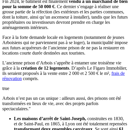
Fin 2024, le bâtiment est finalement
vendu à un marchand de bien
pour la somme de 50 000 €
. Ce dernier s’engage à réaliser une
grosse partie de la réfection (les extérieurs et les parties communes,
dont la toiture, ainsi qu’un ascenseur à installer), tandis que les futurs
propriétaires ou investisseurs devront prendre en charge les
aménagements intérieurs.
Face à la forte demande locale en logements (notamment de jeunes
Arboisiens qui ne parviennent pas à se loger), la municipalité impose
aux futurs acquéreurs de l’ancienne prison de ne pas la restaurer en
locations courte durée destinées aux touristes.
L’ancienne prison d’Arbois s’apprête à entamer une troisième vie
grâce à la
création de 12 logements
. D’après Le Figaro Immobilier,
ils seraient proposés à la vente entre
2 000 et 2 500 € le m²,
frais de
rénovation
compris
.
true
Arbois n’est pas un cas unique : ailleurs aussi, des prisons ont été
transformées en lieux de vie, avec des projets parfois
spectaculaires."
Les maisons d’arrêt de Saint-Joseph,
construites en 1830,
et de Saint-Paul, en 1865, à Lyon ont été totalement repensées
transformant deux ensembles carcéraux
. Se sont ainsi
61