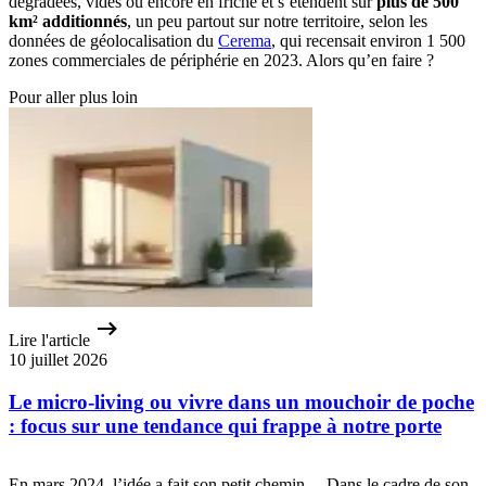
dégradées, vides ou encore en friche et s’étendent sur
plus de 500
km² additionnés
, un peu partout sur notre territoire, selon les
données de géolocalisation du
Cerema
, qui recensait environ 1 500
zones commerciales de périphérie en 2023. Alors qu’en faire ?
Pour aller plus loin
Lire l'article
10 juillet 2026
Le micro-living ou vivre dans un mouchoir de poche
: focus sur une tendance qui frappe à notre porte
En mars 2024, l’idée a fait son petit chemin… Dans le cadre de son