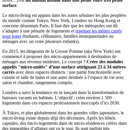
livres…) est
un habitat installé dans une petite voire très petite
surface
.
Le micro-living est apparu dans les zones urbaines les plus peuplées
du monde comme Tokyo, New York, Londres ou Hong Kong et
concerne désormais Paris. Il faut dire que les métropoles ont dû
s’adapter à une pénurie de logements et
repenser les mètres carrés
pour loger
étudiants, célibataires, familles monoparentales ou
ménages avec un voire plusieurs enfant(s).
En 2015, les dirigeants de la Grosse Pomme (aka New York) ont
commencé à proposer des micro-appartements à destination de
ménages aux revenus modestes. Le concept ?
Créer des modules
appelés "micro-unités" d’une surface atteignant 23 à 34 mètres
carrés
avec deux espaces distincts : une partie fonctionnelle avec
cuisine et salle de bains et une autre destinée à l’espace de vie avec
salon et chambre, rangements compris.
Londres a suivi la tendance en se lançant dans la transformation de
bureaux vacants en habitats. L’objectif : créer environ 1 500
logements dans ces espaces professionnels inoccupés d’ici 2030.
À Tokyo, et plus globalement dans les grandes villes japonaises, le
micro-living existe depuis déjà des décennies. Après les hôtels
capsules, des micro-logements dans de micro-résidences créées dans
des immeubles d’affaires ont vu le jour. Ils sont parfois très