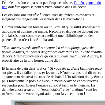
l’entrée au salon en passant par l’espace cuisine,
l’aménagement du
lieu
doit être optimisé pour y vivre comme dans un cocon.
Les cloisons ont leur rôle à jouer, elles délimitent les espaces et
intègrent des rangements, essentiels dans le micro-living.
Un mur renferme un bureau ou un ‘vrai’ lit qu’il suffit d’abaisser et
qui disparaît comme par magie. Recoins et alcôves ne doivent pas
être laissés pour compte et accueillent une bibliothèque ou des
patères. Rien n’est laissé au hasard.
"Zéro mètres carrés inutiles ni entretien chronophage, juste de
beaux volumes, du bois et de grandes ouvertures pour vivre dedans-
dehors. C’est exactement ce qu’on a aujourd’hui."
. C’est Audrey, la
propriétaire de la tiny house, qui le dit !
Et la salle de bain dans tout ça ? Si vous rêvez d’une baignoire rétro
sur pieds, il va falloir pousser les murs. N’oubliez pas, qui dit micro-
appartement dit aussi micro-salle de bain ! L’installation doit y être la
plus fonctionnelle possible avec un meuble-lavabo et des toilettes
suspendus pour libérer l’espace au sol et faciliter le ménage. La
dernière chose à savoir : l’"escamotable" et le "pratique" sont les
maîtres-mots de votre organisation pour la vie en micro !