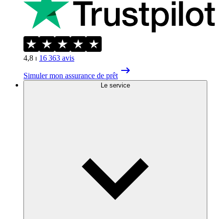
4,8
⏐
16 363
avis
Simuler mon assurance de prêt
Le service