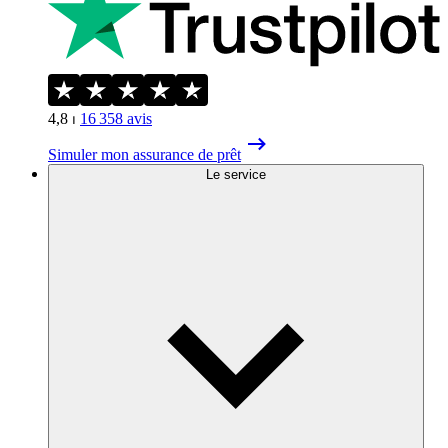
4,8
⏐
16 358
avis
Simuler mon assurance de prêt
Le service