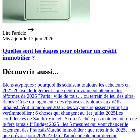
Lire l'article
Mis à jour le 17 juin 2026
Quelles sont les étapes pour obtenir un crédit
immobilier ?
Découvrir aussi...
Biens atypiques : pourquoi ils séduisent toujours les acheteurs en
2025 ?
Crise du logement : que peut-on vraiment attendre des
réformes de 2026 ?
Paris : ville de tous… ou terrain de jeu des ultra-
riches ?
Crise du logement : des réponses atypiques aux défis
urbains
Crédit immobilier 2025 : les voyants repassent (enfin) au
vert
Immobilier : 6 choses qui changent au 1er juillet 2025
Les
confidences de Sandra Viricel “Si on n’achète pas maintenant, on ne
le fera jamais !”
Budget 2025 : les 5 mesures qui vont changer le
logement des Français
Marché immobilier : que retenir de 2025… et
que prévoir pour 2026 ?
2026 : l'année idéale pour devenir