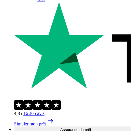
4,8
⏐
16 365
avis
Simuler mon prêt
Assurance de prêt