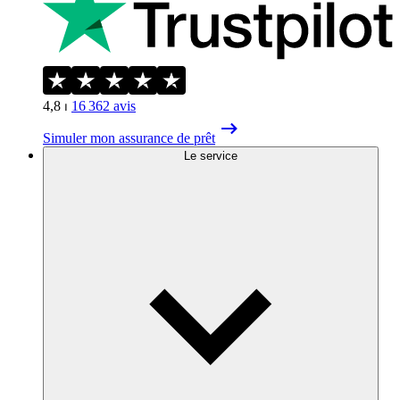
4,8
⏐
16 362
avis
Simuler mon assurance de prêt
Le service