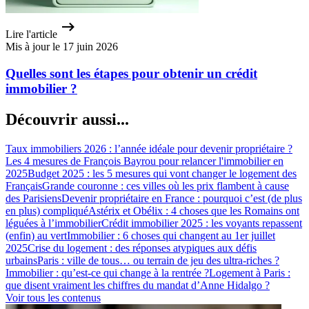
Lire l'article
Mis à jour le 17 juin 2026
Quelles sont les étapes pour obtenir un crédit
immobilier ?
Découvrir aussi...
Taux immobiliers 2026 : l’année idéale pour devenir propriétaire ?
Les 4 mesures de François Bayrou pour relancer l'immobilier en
2025
Budget 2025 : les 5 mesures qui vont changer le logement des
Français
Grande couronne : ces villes où les prix flambent à cause
des Parisiens
Devenir propriétaire en France : pourquoi c’est (de plus
en plus) compliqué
Astérix et Obélix : 4 choses que les Romains ont
léguées à l’immobilier
Crédit immobilier 2025 : les voyants repassent
(enfin) au vert
Immobilier : 6 choses qui changent au 1er juillet
2025
Crise du logement : des réponses atypiques aux défis
urbains
Paris : ville de tous… ou terrain de jeu des ultra-riches ?
Immobilier : qu’est-ce qui change à la rentrée ?
Logement à Paris :
que disent vraiment les chiffres du mandat d’Anne Hidalgo ?
Voir tous les contenus