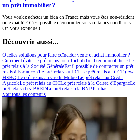
un prêt immobilier ?
Vous voulez acheter un bien en France mais vous êtes non-résident
ou expatrié ? C'est possible d'emprunter sous certaines conditions.
On vous explique !
Découvrir aussi...
Quelles solutions pour faire coïncider vente et achat immobilier ?
Comment éviter le prêt relais pour l'achat d'un bien immobilier ?
Le
prêt relais à la Société Générale
Est-il possible de contracter un prêt
relais à Fortuneo ?
Le prêt relais au LCL
Le prêt relais au CCF (ex-
HSBC)
Le prêt relais au Crédit Mutuel
Le prêt relais au Crédit
Agricole
Le prêt relais au CIC
Le prêt relais à la Caisse d'Épargne
Le
prêt relais chez BRED
Le prêt relais à la BNP Paribas
Voir tous les contenus