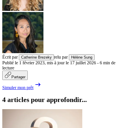
Écrit par
relu par
Catherine Brezeky
Hélène Sung
Publié le
1 février 2023
,
mis à jour le
17 juillet 2026
-
6
min de
lecture
Partager
Simuler mon prêt
4 articles pour approfondir...