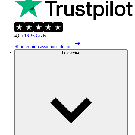
4,8
⏐
16 363
avis
Simuler mon assurance de prêt
Le service