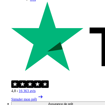
4,8
⏐
16 363
avis
Simuler mon prêt
Assurance de prêt