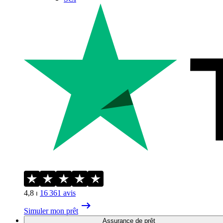
4,8
⏐
16 361
avis
Simuler mon prêt
Assurance de prêt