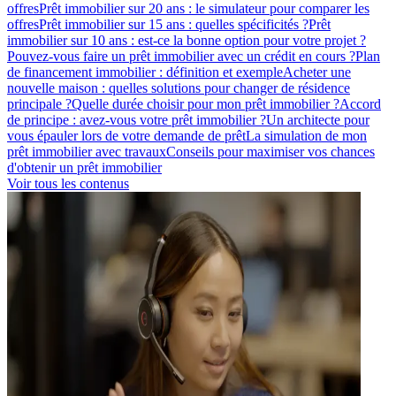
offres
Prêt immobilier sur 20 ans : le simulateur pour comparer les
offres
Prêt immobilier sur 15 ans : quelles spécificités ?
Prêt
immobilier sur 10 ans : est-ce la bonne option pour votre projet ?
Pouvez-vous faire un prêt immobilier avec un crédit en cours ?
Plan
de financement immobilier : définition et exemple
Acheter une
nouvelle maison : quelles solutions pour changer de résidence
principale ?
Quelle durée choisir pour mon prêt immobilier ?
Accord
de principe : avez-vous votre prêt immobilier ?
Un architecte pour
vous épauler lors de votre demande de prêt
La simulation de mon
prêt immobilier avec travaux
Conseils pour maximiser vos chances
d'obtenir un prêt immobilier
Voir tous les contenus