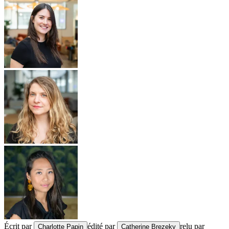
Écrit par
édité par
relu par
Charlotte Papin
Catherine Brezeky