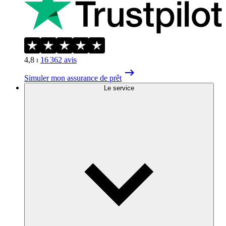
4,8
⏐
16 362
avis
Simuler mon assurance de prêt
Le service