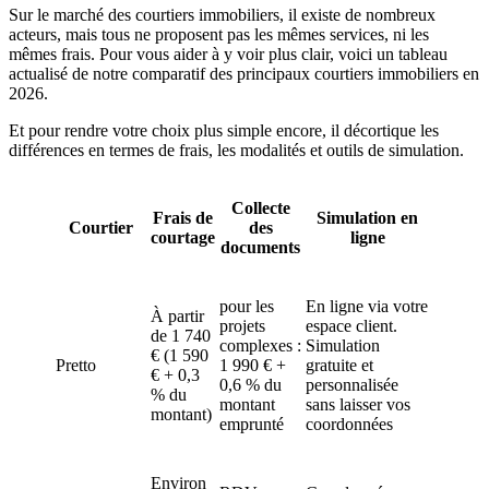
Sur le marché des courtiers immobiliers, il existe de nombreux
acteurs, mais tous ne proposent pas les mêmes services, ni les
mêmes frais. Pour vous aider à y voir plus clair, voici un tableau
actualisé de notre comparatif des principaux courtiers immobiliers en
2026.
Et pour rendre votre choix plus simple encore, il décortique les
différences en termes de frais, les modalités et outils de simulation.
Collecte
Frais de
Simulation en
Courtier
des
courtage
ligne
documents
pour les
En ligne via votre
À partir
projets
espace client.
de 1 740
complexes :
Simulation
€ (1 590
Pretto
1 990 € +
gratuite et
€ + 0,3
0,6 % du
personnalisée
% du
montant
sans laisser vos
montant)
emprunté
coordonnées
Environ