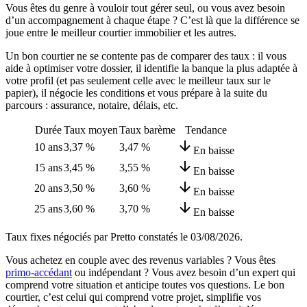
Vous êtes du genre à vouloir tout gérer seul, ou vous avez besoin
d’un accompagnement à chaque étape ? C’est là que la différence se
joue entre le meilleur courtier immobilier et les autres.
Un bon courtier ne se contente pas de comparer des taux : il vous
aide à optimiser votre dossier, il identifie la banque la plus adaptée à
votre profil (et pas seulement celle avec le meilleur taux sur le
papier), il négocie les conditions et vous prépare à la suite du
parcours : assurance, notaire, délais, etc.
Durée
Taux moyen
Taux barème
Tendance
10 ans
3,37 %
3,47 %
En baisse
15 ans
3,45 %
3,55 %
En baisse
20 ans
3,50 %
3,60 %
En baisse
25 ans
3,60 %
3,70 %
En baisse
Taux fixes négociés par Pretto constatés le
03/08/2026
.
Vous achetez en couple avec des revenus variables ? Vous êtes
primo-accédant
ou indépendant ? Vous avez besoin d’un expert qui
comprend votre situation et anticipe toutes vos questions. Le bon
courtier, c’est celui qui comprend votre projet, simplifie vos