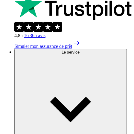
4,8
⏐
16 365
avis
Simuler mon assurance de prêt
Le service