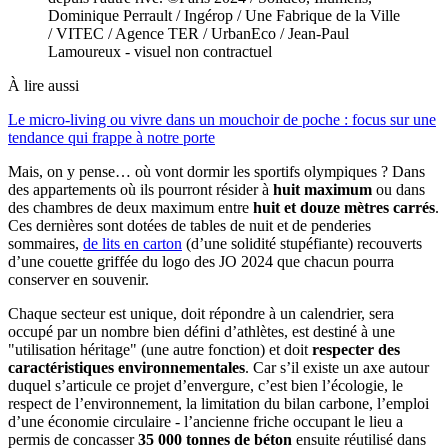
Dominique Perrault / Ingérop / Une Fabrique de la Ville
/ VITEC / Agence TER / UrbanEco / Jean-Paul
Lamoureux - visuel non contractuel
À lire aussi
Le micro-living ou vivre dans un mouchoir de poche : focus sur une
tendance qui frappe à notre porte
Mais, on y pense… où vont dormir les sportifs olympiques ? Dans
des appartements où ils pourront résider à
huit maximum
ou dans
des chambres de deux maximum entre
huit et douze mètres carrés
.
Ces dernières sont dotées de tables de nuit et de penderies
sommaires,
de lits en carton
(d’une solidité stupéfiante) recouverts
d’une couette griffée du logo des JO 2024 que chacun pourra
conserver en souvenir.
Chaque secteur est unique, doit répondre à un calendrier, sera
occupé par un nombre bien défini d’athlètes, est destiné à une
"utilisation héritage" (une autre fonction) et doit
respecter des
caractéristiques environnementales
. Car s’il existe un axe autour
duquel s’articule ce projet d’envergure, c’est bien l’écologie, le
respect de l’environnement, la limitation du bilan carbone, l’emploi
d’une économie circulaire - l’ancienne friche occupant le lieu a
permis de concasser
35 000 tonnes de béton
ensuite réutilisé dans