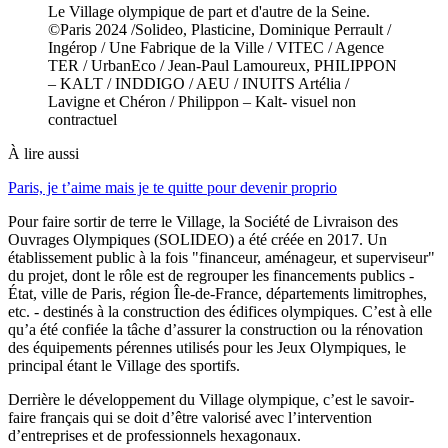
Le Village olympique de part et d'autre de la Seine.
©Paris 2024 /Solideo, Plasticine, Dominique Perrault /
Ingérop / Une Fabrique de la Ville / VITEC / Agence
TER / UrbanEco / Jean-Paul Lamoureux, PHILIPPON
– KALT / INDDIGO / AEU / INUITS Artélia /
Lavigne et Chéron / Philippon – Kalt- visuel non
contractuel
À lire aussi
Paris, je t’aime mais je te quitte pour devenir proprio
Pour faire sortir de terre le Village, la Société de Livraison des
Ouvrages Olympiques (SOLIDEO) a été créée en 2017. Un
établissement public à la fois "financeur, aménageur, et superviseur"
du projet, dont le rôle est de regrouper les financements publics -
État, ville de Paris, région Île-de-France, départements limitrophes,
etc. - destinés à la construction des édifices olympiques. C’est à elle
qu’a été confiée la tâche d’assurer la construction ou la rénovation
des équipements pérennes utilisés pour les Jeux Olympiques, le
principal étant le Village des sportifs.
Derrière le développement du Village olympique, c’est le savoir-
faire français qui se doit d’être valorisé avec l’intervention
d’entreprises et de professionnels hexagonaux.