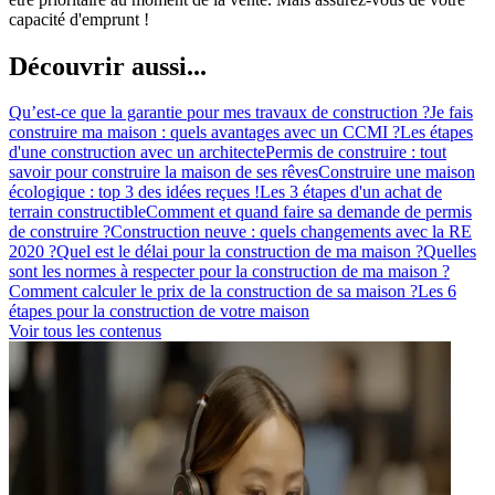
capacité d'emprunt !
Découvrir aussi...
Qu’est-ce que la garantie pour mes travaux de construction ?
Je fais
construire ma maison : quels avantages avec un CCMI ?
Les étapes
d'une construction avec un architecte
Permis de construire : tout
savoir pour construire la maison de ses rêves
Construire une maison
écologique : top 3 des idées reçues !
Les 3 étapes d'un achat de
terrain constructible
Comment et quand faire sa demande de permis
de construire ?
Construction neuve : quels changements avec la RE
2020 ?
Quel est le délai pour la construction de ma maison ?
Quelles
sont les normes à respecter pour la construction de ma maison ?
Comment calculer le prix de la construction de sa maison ?
Les 6
étapes pour la construction de votre maison
Voir tous les contenus