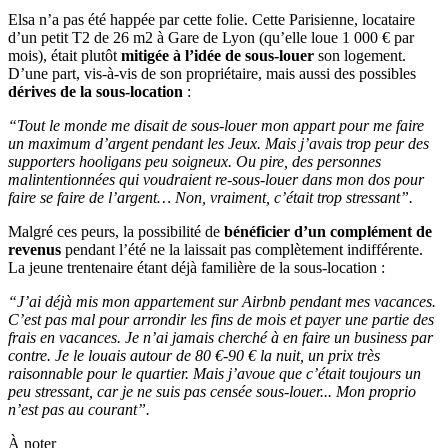
Elsa n’a pas été happée par cette folie. Cette Parisienne, locataire
d’un petit T2 de 26 m2 à Gare de Lyon (qu’elle loue 1 000 € par
mois), était plutôt
mitigée à l’idée de sous-louer
son logement.
D’une part, vis-à-vis de son propriétaire, mais aussi des possibles
dérives de la sous-location
:
“Tout le monde me disait de sous-louer mon appart pour me faire
un maximum d’argent pendant les Jeux. Mais j’avais trop peur des
supporters hooligans peu soigneux. Ou pire, des personnes
malintentionnées qui voudraient re-sous-louer dans mon dos pour
faire se faire de l’argent… Non, vraiment, c’était trop stressant”.
Malgré ces peurs, la possibilité de
bénéficier d’un complément de
revenus
pendant l’été ne la laissait pas complètement indifférente.
La jeune trentenaire étant déjà familière de la sous-location :
“J’ai déjà mis mon appartement sur Airbnb pendant mes vacances.
C’est pas mal pour arrondir les fins de mois et payer une partie des
frais en vacances. Je n’ai jamais cherché à en faire un business par
contre. Je le louais autour de 80 €-90 € la nuit, un prix très
raisonnable pour le quartier. Mais j’avoue que c’était toujours un
peu stressant, car je ne suis pas censée sous-louer... Mon proprio
n’est pas au courant”.
À noter