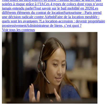
soirées à risque grâce à l’IA
Ces 4 types de colocs dont vous n’avez
jamais entendu parler
Tout savoir sur le bail mobilité en 2026
Les
différents éléments du contrat de location
Surtourisme : Paris prend
une décision radicale contre Airbnb
Faire de la location meublée :
quels sont les avantages ?
La location-accession : devenir propriétaire
progressivement
Administrateur de biens, c’est quoi ?
Voir tous les contenus