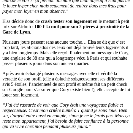
marché et voir si ça prenait. Sachant que mon objectif n’était pas de
le louer hyper cher, mais seulement de rentrer dans mes frais pour
payer mon loyer en mon absence.”
Elsa décide donc de
crash-tester son logement
en le mettant à petit
prix sur Airbnb :
100 € la nuit pour son 2 pièces à proximité de la
Gare de Lyon
.
Plusieurs jours passent sans aucune touche… Elsa se dit que c’est
trop tard, les aficionados des Jeux ont déjà trouvé leurs logements il
y a bien longtemps. Mais elle reçoit finalement un message de Cory,
une anglaise de 38 ans qui a longtemps vécu à Paris et qui souhaite
passer plusieurs jours dans son ancien quartier.
Après avoir échangé plusieurs messages avec elle et vérifié la
véracité de son profil (elle a épluché soigneusement ses différents
avis 5 étoiles, l’ancienneté de son profil et même fait un petit check
sur Google pour s’assurer que Cory existe bien !), elle accepte de lui
louer son logement.
“J’ai été rassurée de voir que Cory était une voyageuse fiable et
respectueuse. C’est mon critère numéro 1 quand je sous-loue. Bien
sûr, l’argent entre aussi en compte, sinon je ne le ferais pas. Mais ça
reste mon appartement, j’ai besoin de faire confiance à la personne
qui va vivre chez moi pendant plusieurs jours.”