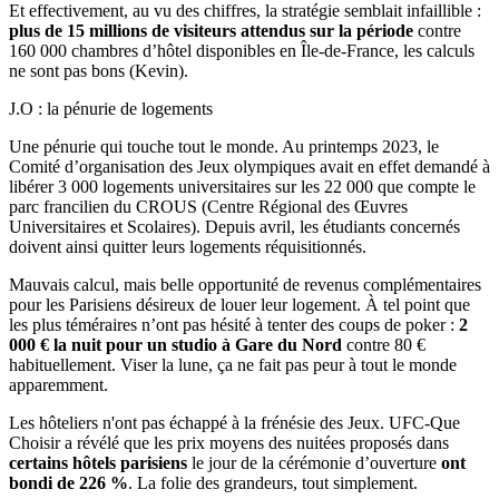
Et effectivement, au vu des chiffres, la stratégie semblait infaillible :
plus de 15 millions de visiteurs attendus sur la période
contre
160 000 chambres d’hôtel disponibles en Île-de-France, les calculs
ne sont pas bons (Kevin).
J.O : la pénurie de logements
Une pénurie qui touche tout le monde. Au printemps 2023, le
Comité d’organisation des Jeux olympiques avait en effet demandé à
libérer 3 000 logements universitaires sur les 22 000 que compte le
parc francilien du CROUS (Centre Régional des Œuvres
Universitaires et Scolaires). Depuis avril, les étudiants concernés
doivent ainsi quitter leurs logements réquisitionnés.
Mauvais calcul, mais belle opportunité de revenus complémentaires
pour les Parisiens désireux de louer leur logement. À tel point que
les plus téméraires n’ont pas hésité à tenter des coups de poker :
2
000 € la nuit pour un studio à Gare du Nord
contre 80 €
habituellement. Viser la lune, ça ne fait pas peur à tout le monde
apparemment.
Les hôteliers n'ont pas échappé à la frénésie des Jeux. UFC-Que
Choisir a révélé que les prix moyens des nuitées proposés dans
certains hôtels parisiens
le jour de la cérémonie d’ouverture
ont
bondi de 226 %
. La folie des grandeurs, tout simplement.