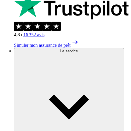
4,8
⏐
16 352
avis
Simuler mon assurance de prêt
Le service