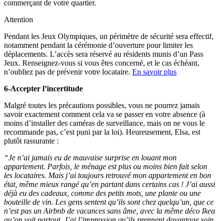
commerçant de votre quartier.
Attention
Pendant les Jeux Olympiques, un périmètre de sécurité sera effectif,
notamment pendant la cérémonie d’ouverture pour limiter les
déplacements. L’accès sera réservé au résidents munis d’un Pass
Jeux. Renseignez-vous si vous êtes concerné, et le cas échéant,
n’oubliez pas de prévenir votre locataire.
En savoir plus
6-Accepter l’incertitude
Malgré toutes les précautions possibles, vous ne pourrez jamais
savoir exactement comment cela va se passer en votre absence (à
moins d’installer des caméras de surveillance, mais on ne vous le
recommande pas, c’est puni par la loi). Heureusement, Elsa, est
plutôt rassurante :
“Je n’ai jamais eu de mauvaise surprise en louant mon
appartement. Parfois, le ménage est plus ou moins bien fait selon
les locataires. Mais j’ai toujours retrouvé mon appartement en bon
état, même mieux rangé qu’en partant dans certains cas ! J’ai aussi
déjà eu des cadeaux, comme des petits mots, une plante ou une
bouteille de vin. Les gens sentent qu’ils sont chez quelqu’un, que ce
n’est pas un Airbnb de vacances sans âme, avec la même déco Ikea
qu’on voit partout. J’ai l’impression qu’ils prennent davantage soin