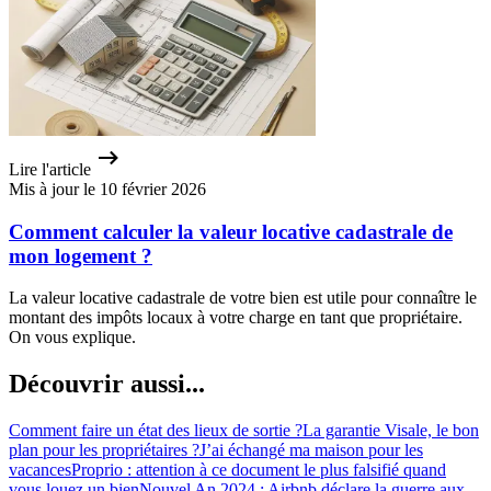
Lire l'article
Mis à jour le 10 février 2026
Comment calculer la valeur locative cadastrale de
mon logement ?
La valeur locative cadastrale de votre bien est utile pour connaître le
montant des impôts locaux à votre charge en tant que propriétaire.
On vous explique.
Découvrir aussi...
Comment faire un état des lieux de sortie ?
La garantie Visale, le bon
plan pour les propriétaires ?
J’ai échangé ma maison pour les
vacances
Proprio : attention à ce document le plus falsifié quand
vous louez un bien
Nouvel An 2024 : Airbnb déclare la guerre aux