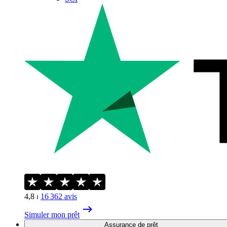
4,8
⏐
16 362
avis
Simuler mon prêt
Assurance de prêt