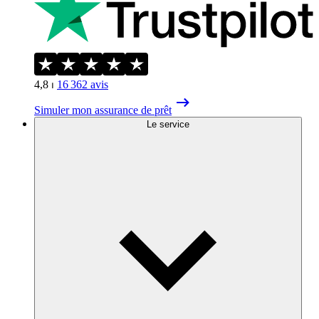
4,8
⏐
16 362
avis
Simuler mon assurance de prêt
Le service