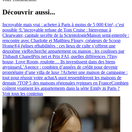
Découvrir aussi...
Incroyable mais vrai : acheter à Paris à moins de 5 000 €/m², c’est
possible !
L’incroyable refuge de Tom Cruise : bienvenue à
Clearwater, capitale secrète de la Scientologie
Maison semi-enterrée :
rencontre avec Charlotte et Matthieu Floury, créateurs de Scoop
Home®
4 églises réhabilitées : ces lieux de culte s’offrent une
deuxième vie
Recherche appartement ou maison : les coulisses par
Thibault Chanel
Prix net et Prix FAI, quelles différences ?
Tiny
house, Love Room, roulotte… Ils investissent dans des biens
atypiques
L’Agence : combien d’années de crédit pour devenir
propriétaire d’une villa de luxe ?
Acheter une maison de campagne :
tout pour réussir votre achat
A quoi ressembleront les maisons de
demain ?
TOP 5 des maisons régionales typiques en France
Combien
coûtent vraiment les appartements dans la série Emily in Paris ?
Voir tous les contenus