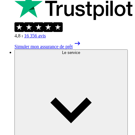
4,8
⏐
16 356
avis
Simuler mon assurance de prêt
Le service