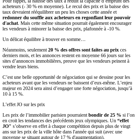
Pour rappel, la hausse des taux a réduit la capacité d’emprunt des
acheteurs (- 30 % en moyenne). Le recul des prix et la baisse des
taux devraient rééquilibrer un peu les choses cette année et
redonner du souffle aux acheteurs en regonflant leur pouvoir
d'achat
. Mais cette même situation pourrait également encourager
les vendeurs à minorer la baisse des prix, plafonnée à -10 %.
Un délicat équilibre à trouver en somme…
Néanmoins, seulement
20 % des offres sont faites au prix
ces
derniers mois, et les annonces restent en moyenne 66 jours sur les
sites d’annonces immobilières, preuve que les vendeurs peinent à
vendre leurs biens.
C’est une belle opportunité de négociation qui se dessine pour les
acheteurs avant que les vendeurs ne baissent d’eux-même. L’enjeu
majeur en 2024 sera ainsi d’engager une forte négociation, jusqu’à
10 à 15 %.
L’effet JO sur les prix
Les prix de l’immobilier parisien pourraient
bondir de 25 %
si l’on
en croit les tendances des précédents jeux olympiques. Un
“effet
JO"
s’observe en effet à chaque compétition depuis plus de vingt
ans sur les prix de la ville hôte dans l'année qui suit (avec une
moyenne se situant autour de 17 % d'augmentation).