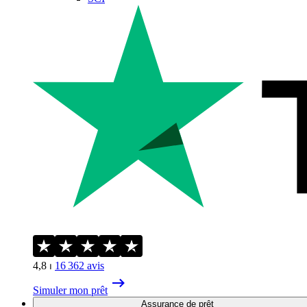
4,8
⏐
16 362
avis
Simuler mon prêt
Assurance de prêt