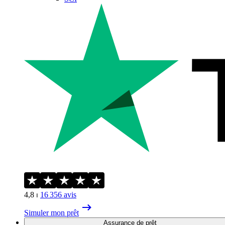
4,8
⏐
16 356
avis
Simuler mon prêt
Assurance de prêt