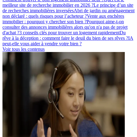
meilleur site de recherche immobilier en 2026 ?
Le principe d’un site
de recherches immobilières inversées
Abri de jardin ou aménagement
non déclaré : quels risques pour l’acheteur ?
Vente aux enchères
immobilier : pourquoi y chercher son bien ?
Pourquoi aime-t-on
consulter des annonces immobilières alors qu'on n'a pas de projet
d'achat ?
3 conseils clés pour trouver un logement rapidement
Du
rêve à la déception : comment faire le deuil du bien de ses rêves ?
IA
peut-elle vous aider à vendre votre bien ?
Voir tous les contenus