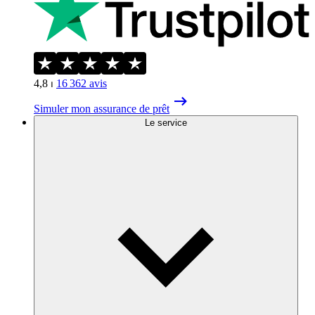
4,8
⏐
16 362
avis
Simuler mon assurance de prêt
Le service