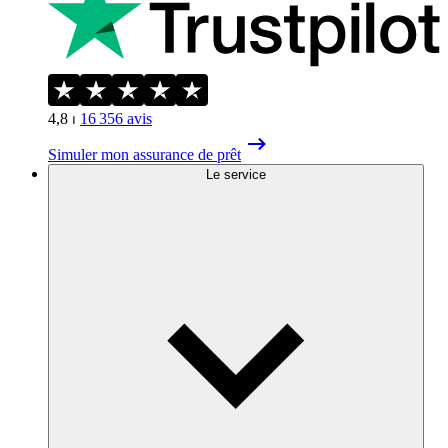
4,8
⏐
16 356
avis
Simuler mon assurance de prêt
Le service