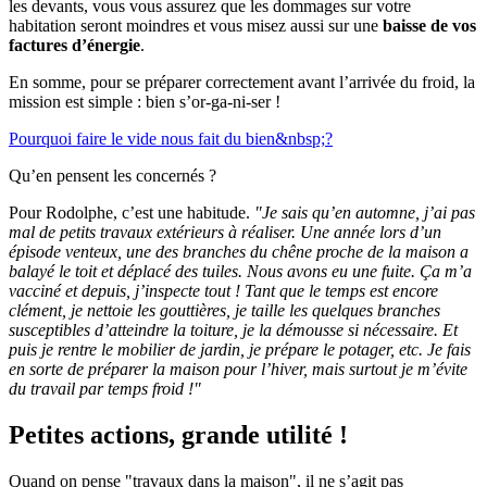
les devants, vous vous assurez que les dommages sur votre
habitation seront moindres et vous misez aussi sur une
baisse de vos
factures d’énergie
.
En somme, pour se préparer correctement avant l’arrivée du froid, la
mission est simple : bien s’or-ga-ni-ser !
Pourquoi faire le vide nous fait du bien&nbsp;?
Qu’en pensent les concernés ?
Pour Rodolphe, c’est une habitude.
"Je sais qu’en automne, j’ai pas
mal de petits travaux extérieurs à réaliser. Une année lors d’un
épisode venteux, une des branches du chêne proche de la maison a
balayé le toit et déplacé des tuiles. Nous avons eu une fuite. Ça m’a
vacciné et depuis, j’inspecte tout ! Tant que le temps est encore
clément, je nettoie les gouttières, je taille les quelques branches
susceptibles d’atteindre la toiture, je la démousse si nécessaire. Et
puis je rentre le mobilier de jardin, je prépare le potager, etc. Je fais
en sorte de préparer la maison pour l’hiver, mais surtout je m’évite
du travail par temps froid !"
Petites actions, grande utilité !
Quand on pense "travaux dans la maison", il ne s’agit pas