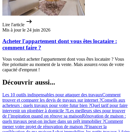
Lire l'article
Mis à jour le 24 juin 2026
Acheter l'appartement dont vous êtes locataire :
comment faire ?
Vous voulez acheter l'appartement dont vous êtes locataire ? Vous
être prioritaire au moment de la vente. Mais assurez-vous de votre
capacité d'emprunt !
Découvrir aussi...
Les 10 outils indispensables pour attaquer des travaux
Comment
trouver et comparer les devis de travaux sur internet ?
Conseils aux
acheteurs : quels travaux pour votre futur bien ?
Quel tarif pour faire
intervenir un plombier à domicile ?
Les meilleurs sites pour trouver
de l’inspiration quand on rénove sa maison
Rénovation de maison :
quels travaux peut-on inclure dans un prêt immobilier ?
Comment
mener votre projet de rénovation de maison ?
Financer la
surélévation de ma maison
Achat immobilier, les petits travaux à faire