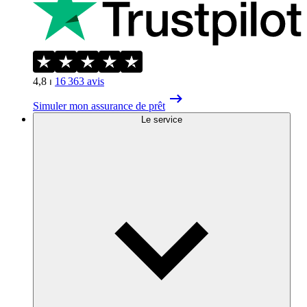
4,8
⏐
16 363
avis
Simuler mon assurance de prêt
Le service