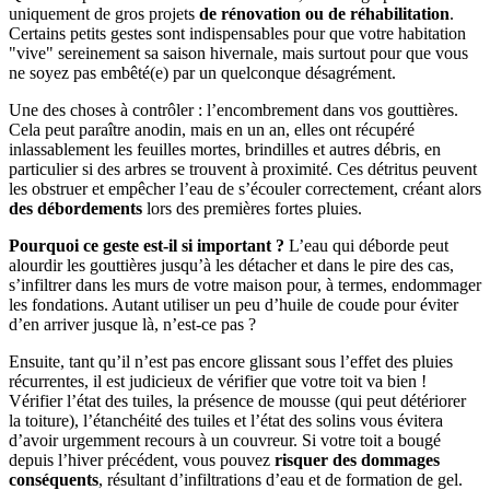
uniquement de gros projets
de rénovation ou de réhabilitation
.
Certains petits gestes sont indispensables pour que votre habitation
"vive" sereinement sa saison hivernale, mais surtout pour que vous
ne soyez pas embêté(e) par un quelconque désagrément.
Une des choses à contrôler : l’encombrement dans vos gouttières.
Cela peut paraître anodin, mais en un an, elles ont récupéré
inlassablement les feuilles mortes, brindilles et autres débris, en
particulier si des arbres se trouvent à proximité. Ces détritus peuvent
les obstruer et empêcher l’eau de s’écouler correctement, créant alors
des débordements
lors des premières fortes pluies.
Pourquoi ce geste est-il si important ?
L’eau qui déborde peut
alourdir les gouttières jusqu’à les détacher et dans le pire des cas,
s’infiltrer dans les murs de votre maison pour, à termes, endommager
les fondations. Autant utiliser un peu d’huile de coude pour éviter
d’en arriver jusque là, n’est-ce pas ?
Ensuite, tant qu’il n’est pas encore glissant sous l’effet des pluies
récurrentes, il est judicieux de vérifier que votre toit va bien !
Vérifier l’état des tuiles, la présence de mousse (qui peut détériorer
la toiture), l’étanchéité des tuiles et l’état des solins vous évitera
d’avoir urgemment recours à un couvreur. Si votre toit a bougé
depuis l’hiver précédent, vous pouvez
risquer des dommages
conséquents
, résultant d’infiltrations d’eau et de formation de gel.