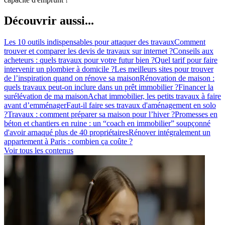
Découvrir aussi...
Les 10 outils indispensables pour attaquer des travaux
Comment
trouver et comparer les devis de travaux sur internet ?
Conseils aux
acheteurs : quels travaux pour votre futur bien ?
Quel tarif pour faire
intervenir un plombier à domicile ?
Les meilleurs sites pour trouver
de l’inspiration quand on rénove sa maison
Rénovation de maison :
quels travaux peut-on inclure dans un prêt immobilier ?
Financer la
surélévation de ma maison
Achat immobilier, les petits travaux à faire
avant d’emménager
Faut-il faire ses travaux d'aménagement en solo
?
Travaux : comment préparer sa maison pour l’hiver ?
Promesses en
béton et chantiers en ruine : un “coach en immobilier” soupçonné
d'avoir arnaqué plus de 40 propriétaires
Rénover intégralement un
appartement à Paris : combien ça coûte ?
Voir tous les contenus