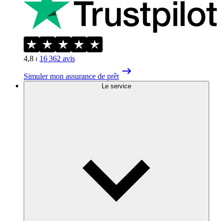
4,8
⏐
16 362
avis
Simuler mon assurance de prêt
Le service