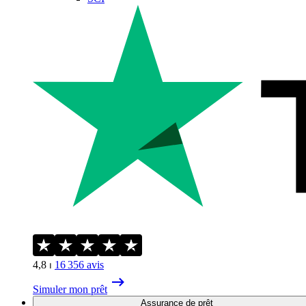
4,8
⏐
16 356
avis
Simuler mon prêt
Assurance de prêt