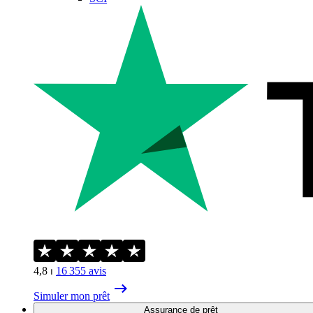
4,8
⏐
16 355
avis
Simuler mon prêt
Assurance de prêt