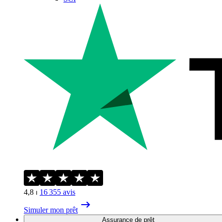
4,8
⏐
16 355
avis
Simuler mon prêt
Assurance de prêt