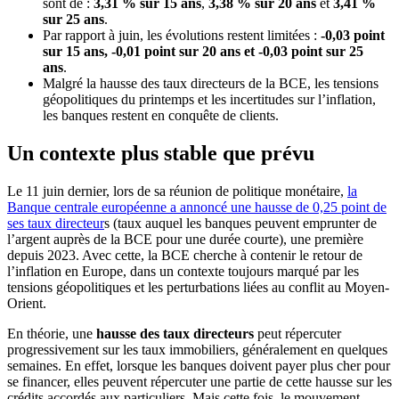
sont de :
3,31 % sur 15 ans
,
3,38 % sur 20 ans
et
3,41 %
sur 25 ans
.
Par rapport à juin, les évolutions restent limitées :
-0,03 point
sur 15 ans, -0,01 point sur 20 ans et -0,03 point sur 25
ans
.
Malgré la hausse des taux directeurs de la BCE, les tensions
géopolitiques du printemps et les incertitudes sur l’inflation,
les banques restent en conquête de clients.
Un contexte plus stable que prévu
Le 11 juin dernier, lors de sa réunion de politique monétaire,
la
Banque centrale européenne a annoncé une hausse de 0,25 point de
ses taux directeur
s (taux auquel les banques peuvent emprunter de
l’argent auprès de la BCE pour une durée courte), une première
depuis 2023. Avec cette, la BCE cherche à contenir le retour de
l’inflation en Europe, dans un contexte toujours marqué par les
tensions géopolitiques et les perturbations liées au conflit au Moyen-
Orient.
En théorie, une
hausse des taux directeurs
peut répercuter
progressivement sur les taux immobiliers, généralement en quelques
semaines. En effet, lorsque les banques doivent payer plus cher pour
se financer, elles peuvent répercuter une partie de cette hausse sur les
crédits accordés aux particuliers. Mais cette fois, le mouvement