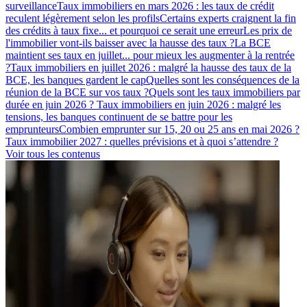
surveillance
Taux immobiliers en mars 2026 : les taux de crédit
reculent légèrement selon les profils
Certains experts craignent la fin
des crédits à taux fixe... et pourquoi ce serait une erreur
Les prix de
l'immobilier vont-ils baisser avec la hausse des taux ?
La BCE
maintient ses taux en juillet... pour mieux les augmenter à la rentrée
?
Taux immobiliers en juillet 2026 : malgré la hausse des taux de la
BCE, les banques gardent le cap
Quelles sont les conséquences de la
réunion de la BCE sur vos taux ?
Quels sont les taux immobiliers par
durée en juin 2026 ?
Taux immobiliers en juin 2026 : malgré les
tensions, les banques continuent de se battre pour les
emprunteurs
Combien emprunter sur 15, 20 ou 25 ans en mai 2026 ?
Taux immobilier 2027 : quelles prévisions et à quoi s’attendre ?
Voir tous les contenus