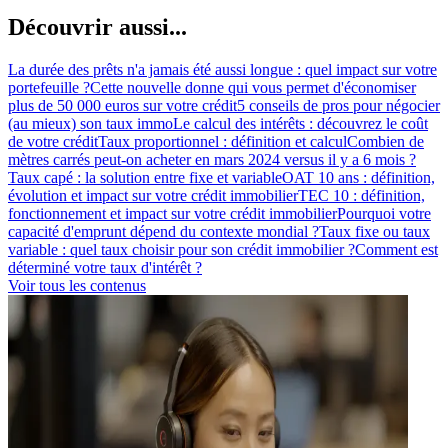
Découvrir aussi...
La durée des prêts n'a jamais été aussi longue : quel impact sur votre
portefeuille ?
Cette nouvelle donne qui vous permet d'économiser
plus de 50 000 euros sur votre crédit
5 conseils de pros pour négocier
(au mieux) son taux immo
Le calcul des intérêts : découvrez le coût
de votre crédit
Taux proportionnel : définition et calcul
Combien de
mètres carrés peut-on acheter en mars 2024 versus il y a 6 mois ?
Taux capé : la solution entre fixe et variable
OAT 10 ans : définition,
évolution et impact sur votre crédit immobilier
TEC 10 : définition,
fonctionnement et impact sur votre crédit immobilier
Pourquoi votre
capacité d'emprunt dépend du contexte mondial ?
Taux fixe ou taux
variable : quel taux choisir pour son crédit immobilier ?
Comment est
déterminé votre taux d'intérêt ?
Voir tous les contenus