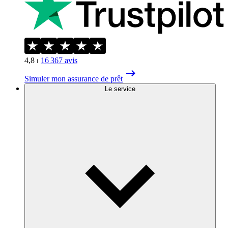
4,8
⏐
16 367
avis
Simuler mon assurance de prêt
Le service