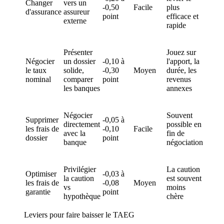
Changer
vers un
-0,50
Facile
plus
d'assurance
assureur
point
efficace et
externe
rapide
Présenter
Jouez sur
Négocier
un dossier
-0,10 à
l'apport, la
le taux
solide,
-0,30
Moyen
durée, les
nominal
comparer
point
revenus
les banques
annexes
Négocier
Souvent
Supprimer
-0,05 à
directement
possible en
les frais de
-0,10
Facile
avec la
fin de
dossier
point
banque
négociation
Privilégier
La caution
Optimiser
-0,03 à
la caution
est souvent
les frais de
-0,08
Moyen
vs
moins
garantie
point
hypothèque
chère
Leviers pour faire baisser le TAEG