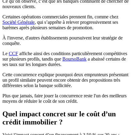
Ce qu’on observe, c’est que les banques continuent de chercher de
nouveaux clients.
Certaines opérations commerciales prennent fin, comme chez
Société Générale
, qui s’apprête à relever progressivement ses
barèmes après plusieurs semaines de promotion.
À l'inverse, d'autres établissements poursuivent leur stratégie de
conquête.
Le
CCF
affiche ainsi des conditions particulièrement compétitives
sur plusieurs profils, tandis que
BoursoBank
a abaissé certains de
ses taux sur les longues durées.
Cette concurrence explique pourquoi deux emprunteurs présentant
un profil similaire peuvent encore obtenir des propositions très
différentes selon la banque sollicitée.
Plus que jamais, faire jouer la concurrence reste l'un des meilleurs
moyens de réduire le coût de son crédit.
Quel impact concret sur le coût d’un
crédit immobilier ?
Voici l’impact concret d’un financement à 3,50 % sur 20 ans :