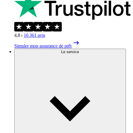
4,8
⏐
16 361
avis
Simuler mon assurance de prêt
Le service