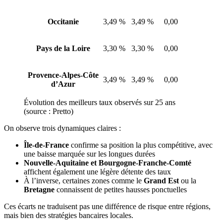
Occitanie
3,49 %
3,49 %
0,00
Pays de la Loire
3,30 %
3,30 %
0,00
Provence-Alpes-Côte
3,49 %
3,49 %
0,00
d’Azur
Évolution des meilleurs taux observés sur 25 ans
(source : Pretto)
On observe trois dynamiques claires :
Île-de-France
confirme sa position la plus compétitive, avec
une baisse marquée sur les longues durées
Nouvelle-Aquitaine et Bourgogne-Franche-Comté
affichent également une légère détente des taux
À l’inverse, certaines zones comme le
Grand Est
ou la
Bretagne
connaissent de petites hausses ponctuelles
Ces écarts ne traduisent pas une différence de risque entre régions,
mais bien des stratégies bancaires locales.