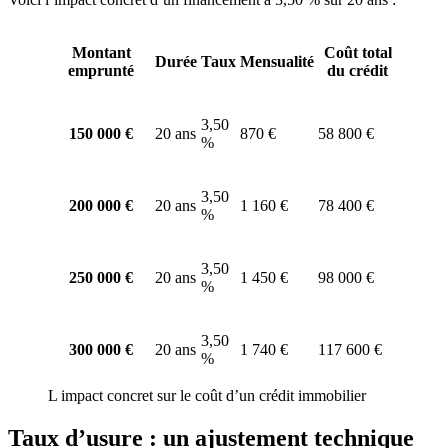
Montant
Coût total
Durée
Taux
Mensualité
emprunté
du crédit
3,50
150 000 €
20 ans
870 €
58 800 €
%
3,50
200 000 €
20 ans
1 160 €
78 400 €
%
3,50
250 000 €
20 ans
1 450 €
98 000 €
%
3,50
300 000 €
20 ans
1 740 €
117 600 €
%
L impact concret sur le coût d’un crédit immobilier
Taux d’usure : un ajustement technique