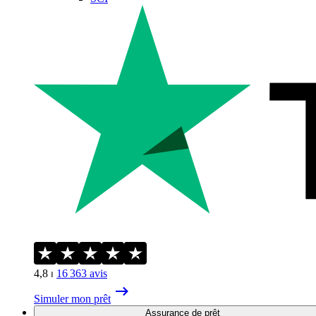
4,8
⏐
16 363
avis
Simuler mon prêt
Assurance de prêt