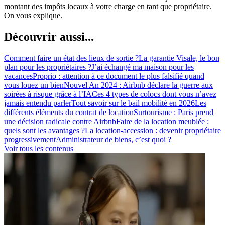
montant des impôts locaux à votre charge en tant que propriétaire.
On vous explique.
Découvrir aussi...
Comment faire un état des lieux de sortie ?
La garantie Visale, le bon
plan pour les propriétaires ?
J’ai échangé ma maison pour les
vacances
Proprio : attention à ce document le plus falsifié quand
vous louez un bien
Nouvel An 2024 : Airbnb déclare la guerre aux
soirées à risque grâce à l’IA
Ces 4 types de colocs dont vous n’avez
jamais entendu parler
Tout savoir sur le bail mobilité en 2026
Les
différents éléments du contrat de location
Surtourisme : Paris prend
une décision radicale contre Airbnb
Faire de la location meublée :
quels sont les avantages ?
La location-accession : devenir propriétaire
progressivement
Administrateur de biens, c’est quoi ?
Voir tous les contenus