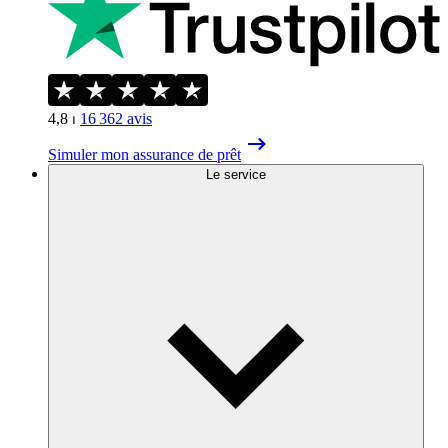
4,8
⏐
16 362
avis
Simuler mon assurance de prêt
Le service