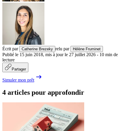
Écrit par
relu par
Catherine Brezeky
Hélène Fruminet
Publié le
15 juin 2018
,
mis à jour le
27 juillet 2026
-
10
min de
lecture
Partager
Simuler mon prêt
4 articles pour approfondir