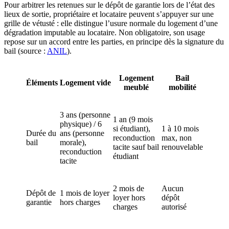
Pour arbitrer les retenues sur le dépôt de garantie lors de l’état des
lieux de sortie, propriétaire et locataire peuvent s’appuyer sur une
grille de vétusté : elle distingue l’usure normale du logement d’une
dégradation imputable au locataire. Non obligatoire, son usage
repose sur un accord entre les parties, en principe dès la signature du
bail (source :
ANIL
).
Logement
Bail
Éléments
Logement vide
meublé
mobilité
3 ans (personne
1 an (9 mois
physique) / 6
si étudiant),
1 à 10 mois
Durée du
ans (personne
reconduction
max, non
bail
morale),
tacite sauf bail
renouvelable
reconduction
étudiant
tacite
2 mois de
Aucun
Dépôt de
1 mois de loyer
loyer hors
dépôt
garantie
hors charges
charges
autorisé