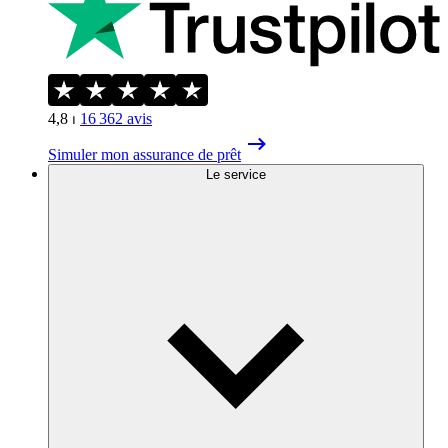
4,8
⏐
16 362
avis
Simuler mon assurance de prêt
Le service