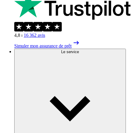
4,8
⏐
16 362
avis
Simuler mon assurance de prêt
Le service