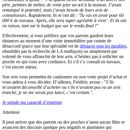
père, peintres de métier, de venir jeter un œil à la maison. J’avais
remarqué le potentiel, mais j’avais besoin de leurs avis de
connaisseurs. Rapidement, ils m’ont dit : ‘Tu vas en avoir pour 60
000 € de travaux. Après, elle sera super agréable à vivre’. Et ils ont
eu raison, tant sur le budget que sur le rendu final !"
Effectivement, si vous préférez que vos parents gardent leurs
distances au moment d’une visite immobilière par crainte de
désaccord (parce que leur spécialité est de
déplacer tous les meubles
,
obnubilés par la recherche de LA malfaçon) ou simplement par
volonté de vous affranchir de leur avis, n’hésitez pas à solliciter un
proche en qui vous avez confiance. Et s’il s’y connaît en travaux,
c’est encore mieux.
Son avis vous permettra de cautionner ou non votre projet d’achat et
vous aidera à vous décider. D’ailleurs, Frédéric avoue :
"S’ils
m’avaient déconseillé d’acheter ou s’ils n’avaient pas eu un avis
tranché, je ne me serais pas lancé, c’est certain."
.
Je simule ma capacité d’emprunt
Attention
Il peut arriver que des parents ou des proches n’aient aucun filtre et
avancent des discours quelque peu négatifs et alarmistes qui