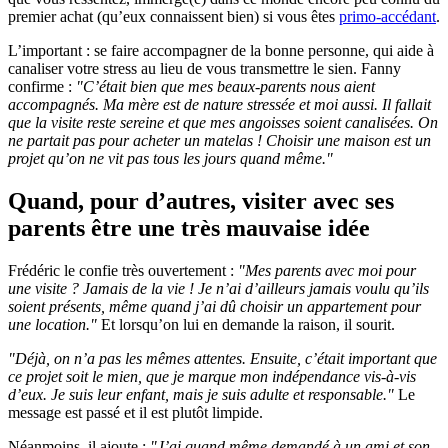
premier achat (qu’eux connaissent bien) si vous êtes
primo-accédant
.
L’important : se faire accompagner de la bonne personne, qui aide à
canaliser votre stress au lieu de vous transmettre le sien. Fanny
confirme :
"C’était bien que mes beaux-parents nous aient
accompagnés. Ma mère est de nature stressée et moi aussi. Il fallait
que la visite reste sereine et que mes angoisses soient canalisées. On
ne partait pas pour acheter un matelas ! Choisir une maison est un
projet qu’on ne vit pas tous les jours quand même."
Quand, pour d’autres, visiter avec ses
parents être une très mauvaise idée
Frédéric le confie très ouvertement :
"Mes parents avec moi pour
une visite ? Jamais de la vie ! Je n’ai d’ailleurs jamais voulu qu’ils
soient présents, même quand j’ai dû choisir un appartement pour
une location."
Et lorsqu’on lui en demande la raison, il sourit.
"Déjà, on n’a pas les mêmes attentes. Ensuite, c’était important que
ce projet soit le mien, que je marque mon indépendance vis-à-vis
d’eux. Je suis leur enfant, mais je suis adulte et responsable."
Le
message est passé et il est plutôt limpide.
Néanmoins, il ajoute :
"J’ai quand même demandé à un ami et son