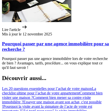
Lire l'article
Mis à jour le 12 novembre 2025
Pourquoi passer par une agence immobilière pour sa
recherche ?
Pourquoi passer pas une agence immobilière lors de votre recherche
de bien ? Avantages, tarifs, procédure... on vous explique tout ce
qu'il faut savoir !
Découvrir aussi...
Les 20 questions essentielles pour l’achat de votre maison
La
checklist ultime pour l’achat de votre appartement
Comment bien
visiter une maison ?
Comment bien mener sa contre-visite
immobilière ?
Essayer une maison avant son achat, c'est possible
!
Pourquoi la visite avant la signature de l’acte de vente est
importante ?
"J'ai testé pour vous" la visite immobilière