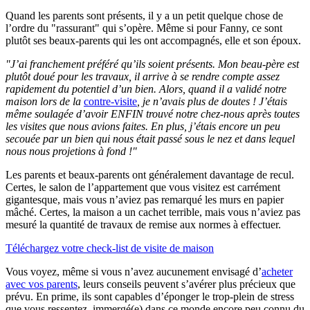
Quand les parents sont présents, il y a un petit quelque chose de
l’ordre du "rassurant" qui s’opère. Même si pour Fanny, ce sont
plutôt ses beaux-parents qui les ont accompagnés, elle et son époux.
"J’ai franchement préféré qu’ils soient présents. Mon beau-père est
plutôt doué pour les travaux, il arrive à se rendre compte assez
rapidement du potentiel d’un bien. Alors, quand il a validé notre
maison lors de la
contre-visite
, je n’avais plus de doutes ! J’étais
même soulagée d’avoir ENFIN trouvé notre chez-nous après toutes
les visites que nous avions faites. En plus, j’étais encore un peu
secouée par un bien qui nous était passé sous le nez et dans lequel
nous nous projetions à fond !"
Les parents et beaux-parents ont généralement davantage de recul.
Certes, le salon de l’appartement que vous visitez est carrément
gigantesque, mais vous n’aviez pas remarqué les murs en papier
mâché. Certes, la maison a un cachet terrible, mais vous n’aviez pas
mesuré la quantité de travaux de remise aux normes à effectuer.
Téléchargez votre check-list de visite de maison
Vous voyez, même si vous n’avez aucunement envisagé d’
acheter
avec vos parents
, leurs conseils peuvent s’avérer plus précieux que
prévu. En prime, ils sont capables d’éponger le trop-plein de stress
que vous ressentez, immergé(e) dans ce monde encore peu connu du