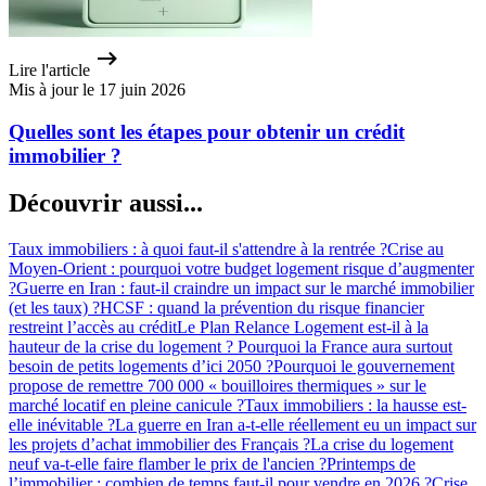
Lire l'article
Mis à jour le 17 juin 2026
Quelles sont les étapes pour obtenir un crédit
immobilier ?
Découvrir aussi...
Taux immobiliers : à quoi faut-il s'attendre à la rentrée ?
Crise au
Moyen-Orient : pourquoi votre budget logement risque d’augmenter
?
Guerre en Iran : faut-il craindre un impact sur le marché immobilier
(et les taux) ?
HCSF : quand la prévention du risque financier
restreint l’accès au crédit
Le Plan Relance Logement est-il à la
hauteur de la crise du logement ?
Pourquoi la France aura surtout
besoin de petits logements d’ici 2050 ?
Pourquoi le gouvernement
propose de remettre 700 000 « bouilloires thermiques » sur le
marché locatif en pleine canicule ?
Taux immobiliers : la hausse est-
elle inévitable ?
La guerre en Iran a-t-elle réellement eu un impact sur
les projets d’achat immobilier des Français ?
La crise du logement
neuf va-t-elle faire flamber le prix de l'ancien ?
Printemps de
l’immobilier : combien de temps faut-il pour vendre en 2026 ?
Crise