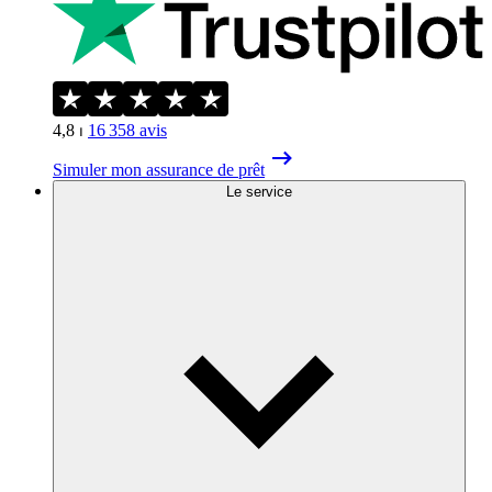
4,8
⏐
16 358
avis
Simuler mon assurance de prêt
Le service