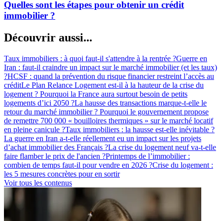
Quelles sont les étapes pour obtenir un crédit
immobilier ?
Découvrir aussi...
Taux immobiliers : à quoi faut-il s'attendre à la rentrée ?
Guerre en
Iran : faut-il craindre un impact sur le marché immobilier (et les taux)
?
HCSF : quand la prévention du risque financier restreint l’accès au
crédit
Le Plan Relance Logement est-il à la hauteur de la crise du
logement ?
Pourquoi la France aura surtout besoin de petits
logements d’ici 2050 ?
La hausse des transactions marque-t-elle le
retour du marché immobilier ?
Pourquoi le gouvernement propose
de remettre 700 000 « bouilloires thermiques » sur le marché locatif
en pleine canicule ?
Taux immobiliers : la hausse est-elle inévitable ?
La guerre en Iran a-t-elle réellement eu un impact sur les projets
d’achat immobilier des Français ?
La crise du logement neuf va-t-elle
faire flamber le prix de l'ancien ?
Printemps de l’immobilier :
combien de temps faut-il pour vendre en 2026 ?
Crise du logement :
les 5 mesures concrètes pour en sortir
Voir tous les contenus