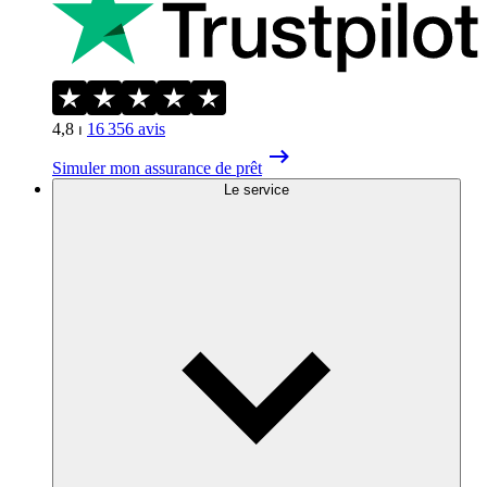
4,8
⏐
16 356
avis
Simuler mon assurance de prêt
Le service