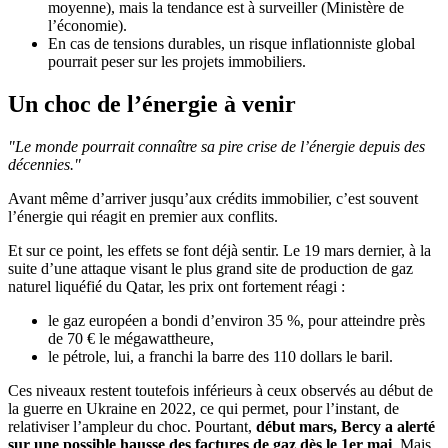
moyenne), mais la tendance est à surveiller (Ministère de
l’économie).
En cas de tensions durables, un risque inflationniste global
pourrait peser sur les projets immobiliers.
Un choc de l’énergie à venir
"Le monde pourrait connaître sa pire crise de l’énergie depuis des
décennies."
Avant même d’arriver jusqu’aux crédits immobilier, c’est souvent
l’énergie qui réagit en premier aux conflits.
Et sur ce point, les effets se font déjà sentir. Le 19 mars dernier, à la
suite d’une attaque visant le plus grand site de production de gaz
naturel liquéfié du Qatar, les prix ont fortement réagi :
le gaz européen a bondi d’environ 35 %, pour atteindre près
de 70 € le mégawattheure,
le pétrole, lui, a franchi la barre des 110 dollars le baril.
Ces niveaux restent toutefois inférieurs à ceux observés au début de
la guerre en Ukraine en 2022, ce qui permet, pour l’instant, de
relativiser l’ampleur du choc. Pourtant,
début mars, Bercy a alerté
sur une possible hausse des factures de gaz dès le 1er mai
. Mais