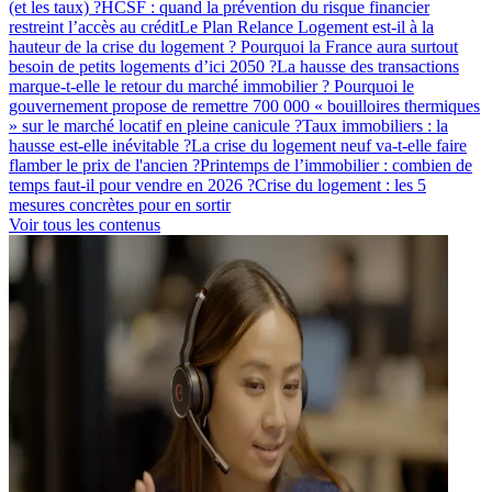
(et les taux) ?
HCSF : quand la prévention du risque financier
restreint l’accès au crédit
Le Plan Relance Logement est-il à la
hauteur de la crise du logement ?
Pourquoi la France aura surtout
besoin de petits logements d’ici 2050 ?
La hausse des transactions
marque-t-elle le retour du marché immobilier ?
Pourquoi le
gouvernement propose de remettre 700 000 « bouilloires thermiques
» sur le marché locatif en pleine canicule ?
Taux immobiliers : la
hausse est-elle inévitable ?
La crise du logement neuf va-t-elle faire
flamber le prix de l'ancien ?
Printemps de l’immobilier : combien de
temps faut-il pour vendre en 2026 ?
Crise du logement : les 5
mesures concrètes pour en sortir
Voir tous les contenus