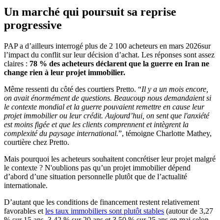
Un marché qui poursuit sa reprise
progressive
PAP a d’ailleurs interrogé plus de 2 100 acheteurs en mars 2026sur
l’impact du conflit sur leur décision d’achat. Les réponses sont assez
claires :
78 % des acheteurs déclarent que la guerre en Iran ne
change rien à leur projet immobilier.
Même ressenti du côté des courtiers Pretto. “
Il y a un mois encore,
on avait énormément de questions. Beaucoup nous demandaient si
le contexte mondial et la guerre pouvaient remettre en cause leur
projet immobilier ou leur crédit. Aujourd’hui, on sent que l'anxiété
est moins figée et que les clients comprennent et intègrent la
complexité du paysage international.
”, témoigne Charlotte Mathey,
courtière chez Pretto.
Mais pourquoi les acheteurs souhaitent concrétiser leur projet malgré
le contexte ? N'oublions pas qu’un projet immobilier dépend
d’abord d’une situation personnelle plutôt que de l’actualité
internationale.
D’autant que les conditions de financement restent relativement
favorables et
les taux immobiliers sont plutôt stables
(autour de 3,27
% sur 15 ans, 3,42 % sur 20 ans et 3,50 % sur 25 ans en mai selon