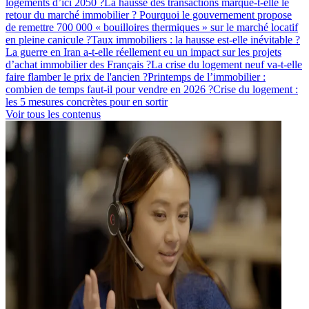
logements d’ici 2050 ?
La hausse des transactions marque-t-elle le
retour du marché immobilier ?
Pourquoi le gouvernement propose
de remettre 700 000 « bouilloires thermiques » sur le marché locatif
en pleine canicule ?
Taux immobiliers : la hausse est-elle inévitable ?
La guerre en Iran a-t-elle réellement eu un impact sur les projets
d’achat immobilier des Français ?
La crise du logement neuf va-t-elle
faire flamber le prix de l'ancien ?
Printemps de l’immobilier :
combien de temps faut-il pour vendre en 2026 ?
Crise du logement :
les 5 mesures concrètes pour en sortir
Voir tous les contenus