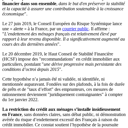
financier dans son ensemble
,
dans le but d'en préserver la stabilité
et la capacité à assurer une contribution soutenable à la croissance
économique
".
Le 27 juin 2019, le Conseil Européen du Risque Systémique lance
une « alerte » à la France, par un
courrier public
. Il affirme :
"
L’endettement des ménages français est relativement élevé par
rapport à leur revenu disponible. Il a significativement augmenté au
cours des dix dernières années
".
Le 20 décembre 2019, le Haut Conseil de Stabilité Financière
(HCSF) impose des "recommandations" en crédit immobilier aux
particuliers, postulant "
une dérive progressive mais persistante des
conditions d’octroi depuis 2015
".
Cette hypothèse n’a jamais été ni validée, ni identifiée, ni
mentionnée auparavant. Fondées sur des plafonds, à la fois de durée
de prêts et de "taux d’effort" des emprunteurs, ces mesures de
rationnement deviennent "juridiquement contraignantes" à compter
du 1er janvier 2022.
La restriction du crédit aux ménages s’installe insidieusement
en France
, sans données claires, sans débat public, ni démonstration
avérée du risque d’endettement excessif des Français à raison du
crédit immobilier. Ce constat soutient l’hypothèse de la poursuite