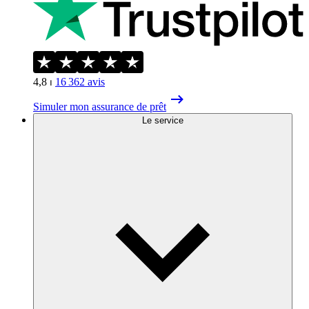
4,8
⏐
16 362
avis
Simuler mon assurance de prêt
Le service