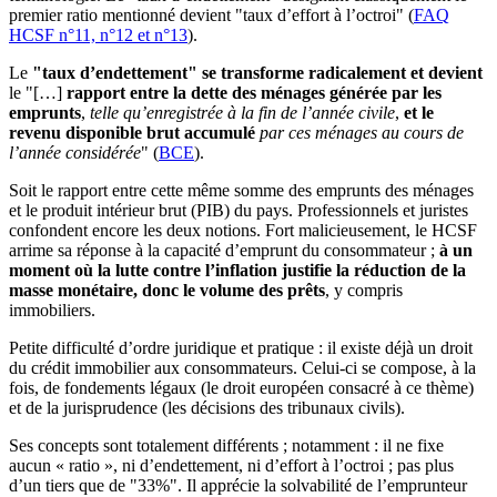
premier ratio mentionné devient "taux d’effort à l’octroi" (
FAQ
HCSF n°11, n°12 et n°13
).
Le
"taux d’endettement" se transforme radicalement et devient
le "[…]
rapport entre la dette des ménages générée par les
emprunts
,
telle qu’enregistrée à la fin de l’année civile
,
et le
revenu disponible brut accumulé
par ces ménages au cours de
l’année considérée
" (
BCE
).
Soit le rapport entre cette même somme des emprunts des ménages
et le produit intérieur brut (PIB) du pays. Professionnels et juristes
confondent encore les deux notions. Fort malicieusement, le HCSF
arrime sa réponse à la capacité d’emprunt du consommateur ;
à un
moment où la lutte contre l’inflation justifie la réduction de la
masse monétaire, donc le volume des prêts
, y compris
immobiliers.
Petite difficulté d’ordre juridique et pratique : il existe déjà un droit
du crédit immobilier aux consommateurs. Celui-ci se compose, à la
fois, de fondements légaux (le droit européen consacré à ce thème)
et de la jurisprudence (les décisions des tribunaux civils).
Ses concepts sont totalement différents ; notamment : il ne fixe
aucun « ratio », ni d’endettement, ni d’effort à l’octroi ; pas plus
d’un tiers que de "33%". Il apprécie la solvabilité de l’emprunteur