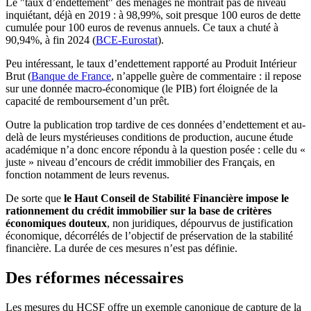
Le "taux d’endettement" des ménages ne montrait pas de niveau
inquiétant, déjà en 2019 : à 98,99%, soit presque 100 euros de dette
cumulée pour 100 euros de revenus annuels. Ce taux a chuté à
90,94%, à fin 2024 (
BCE-Eurostat
).
Peu intéressant, le taux d’endettement rapporté au Produit Intérieur
Brut (
Banque de France
, n’appelle guère de commentaire : il repose
sur une donnée macro-économique (le PIB) fort éloignée de la
capacité de remboursement d’un prêt.
Outre la publication trop tardive de ces données d’endettement et au-
delà de leurs mystérieuses conditions de production, aucune étude
académique n’a donc encore répondu à la question posée : celle du «
juste » niveau d’encours de crédit immobilier des Français, en
fonction notamment de leurs revenus.
De sorte que
le Haut Conseil de Stabilité Financière impose le
rationnement du crédit immobilier sur la base de critères
économiques douteux
, non juridiques, dépourvus de justification
économique, décorrélés de l’objectif de préservation de la stabilité
financière. La durée de ces mesures n’est pas définie.
Des réformes nécessaires
Les mesures du HCSF offre un exemple canonique de capture de la