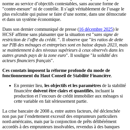
norme au service d’objectifs contestables, sans aucune forme de
"contre-mesure" ni de contrôle. Il s’agit véritablement de l’usage le
plus exécrable qui puisse se faire d’une norme, dans une démocratie
et dans un système économique.
Dans son dernier communiqué de presse (
16 décembre 2025
) le
HCSF affirme sans plaisanter que la situation est "
sans signe de
restriction de l’offre du crédit
. ". Il observe que "
les ratios de dette
sur PIB des ménages et entreprises sont en baisse depuis 2023, mais
se maintiennent à des niveaux supérieurs à ceux observés dans les
autres grands pays de la zone euro
". Il souligne "
la solidité des
acteurs financiers français
".
Ces constats imposent la réforme profonde du mode de
fonctionnement du Haut Conseil de Stabilité Financière
.
En premier lieu,
les objectifs et les paramètres
de la stabilité
financière
doivent être clairs et quantifiés
, incluant la
production et l’encours de crédit immobilier aux ménages si
cette variable en fait sérieusement partie.
La crise bancaire de 2008 a, entre autres facteurs, été déclenchée
non pas par l’endettement excessif des emprunteurs particuliers
nord-américains, mais par la conjonction de prêts délibérément
accordés à des emprunteurs insolvables, revendus à des banques