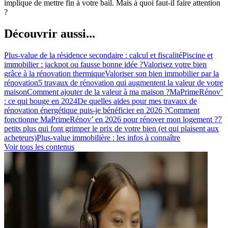
implique de mettre fin à votre bail. Mais à quoi faut-il faire attention
?
Découvrir aussi...
Plus-value de la résidence secondaire : calcul et fiscalité
Piscine et
immobilier : jackpot ou fausse bonne idée ?
Valorisez votre bien
grâce à la rénovation thermique
Valoriser son bien immobilier par la
rénovation
5 travaux de rénovation qui augmentent la valeur de votre
maison
Comment ajouter de la valeur à ma maison ?
MaPrimeRénov’
: ce qui bouge en 2024
De quelles aides pour mes travaux de
rénovation énergétique puis-je bénéficier en 2026 ?
Comment
fonctionne MaPrimeRénov’ en 2026 pour rénover mon logement ?
7
petits plus qui font grimper le prix de votre bien (et qui plaisent aux
acheteurs)
Plus-value immobilière : les infos à connaître
Voir tous les contenus