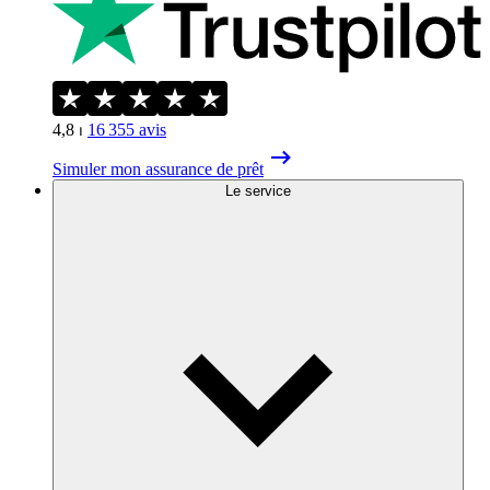
4,8
⏐
16 355
avis
Simuler mon assurance de prêt
Le service