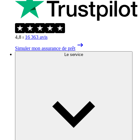
4,8
⏐
16 363
avis
Simuler mon assurance de prêt
Le service