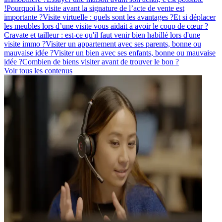
!
Pourquoi la visite avant la signature de l’acte de vente est
importante ?
Visite virtuelle : quels sont les avantages ?
Et si déplacer
les meubles lors d’une visite vous aidait à avoir le coup de cœur ?
Cravate et tailleur : est-ce qu'il faut venir bien habillé lors d'une
visite immo ?
Visiter un appartement avec ses parents, bonne ou
mauvaise idée ?
Visiter un bien avec ses enfants, bonne ou mauvaise
idée ?
Combien de biens visiter avant de trouver le bon ?
Voir tous les contenus