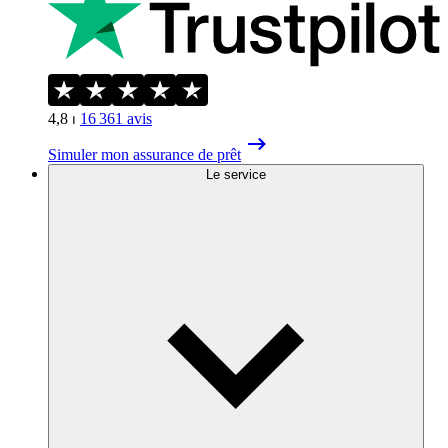
4,8
⏐
16 361
avis
Simuler mon assurance de prêt
Le service