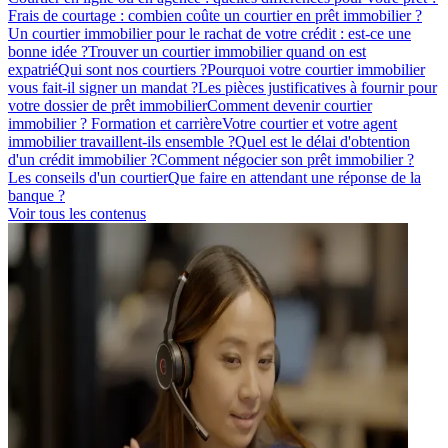
Frais de courtage : combien coûte un courtier en prêt immobilier ?
Un courtier immobilier pour le rachat de votre crédit : est-ce une
bonne idée ?
Trouver un courtier immobilier quand on est
expatrié
Qui sont nos courtiers ?
Pourquoi votre courtier immobilier
vous fait-il signer un mandat ?
Les pièces justificatives à fournir pour
votre dossier de prêt immobilier
Comment devenir courtier
immobilier ? Formation et carrière
Votre courtier et votre agent
immobilier travaillent-ils ensemble ?
Quel est le délai d'obtention
d'un crédit immobilier ?
Comment négocier son prêt immobilier ?
Les conseils d'un courtier
Que faire en attendant une réponse de la
banque ?
Voir tous les contenus