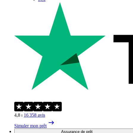
4,8
⏐
16 358
avis
Simuler mon prêt
Assurance de prêt