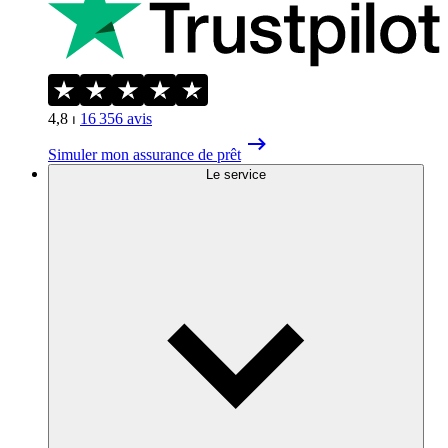
4,8
⏐
16 356
avis
Simuler mon assurance de prêt
Le service