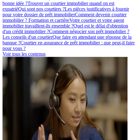
bonne idée ?
Trouver un courtier immobilier quand on est
expatrié
Qui sont nos courtiers ?
Les pièces justificatives à fournir
pour votre dossier de prêt immobilier
Comment devenir courtier
immobilier ? Formation et carrière
Votre courtier et votre agent
immobilier travaillent-ils ensemble ?
Quel est le délai d'obtention
d'un crédit immobilier ?
Comment négocier son prêt immobilier ?
Les conseils d'un courtier
Que faire en attendant une réponse de la
banque ?
Courtier en assurance de prêt immobilier : que peut-il faire
pour vous ?
Voir tous les contenus