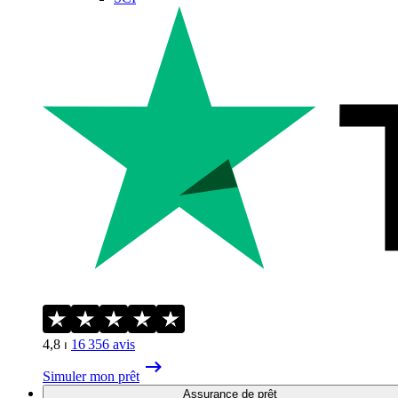
4,8
⏐
16 356
avis
Simuler mon prêt
Assurance de prêt