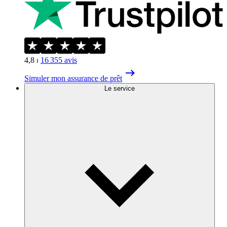
4,8
⏐
16 355
avis
Simuler mon assurance de prêt
Le service