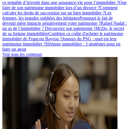
ce rentable d’investir dans une assurance-vie pour l’immobilier ?
Que
faire de son patrimoine immobilier lors d’un divorce ?
Comment
calculer les droits de succession sur un bien immobilier ?
Les
femmes, les grandes oubliées des héritages
Pourquoi le fait de
devenir mère impacte négativement votre patrimoine ?
Rafael Nadal :
un as de l’immobilier ? Découvrez son patrimoine !
McDo, le secret
de sa fortune immobilière
Combien ça coûte d'acheter le patrimoine
immobilier de François Bayrou ?
Joueurs du PSG : quel est leur
patrimoine immobilier ?
Héritage immobilier : 3 stratégies pour en
faire un atout
Voir tous les contenus