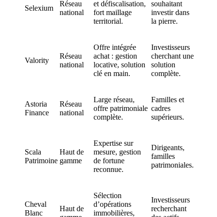
Réseau
et défiscalisation,
souhaitant
Selexium
national
fort maillage
investir dans
territorial.
la pierre.
Offre intégrée
Investisseurs
Réseau
achat : gestion
cherchant une
Valority
national
locative, solution
solution
clé en main.
complète.
Large réseau,
Familles et
Astoria
Réseau
offre patrimoniale
cadres
Finance
national
complète.
supérieurs.
Expertise sur
Dirigeants,
Scala
Haut de
mesure, gestion
familles
Patrimoine
gamme
de fortune
patrimoniales.
reconnue.
Sélection
Investisseurs
Cheval
d’opérations
Haut de
recherchant
Blanc
immobilières,