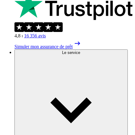
4,8
⏐
16 356
avis
Simuler mon assurance de prêt
Le service