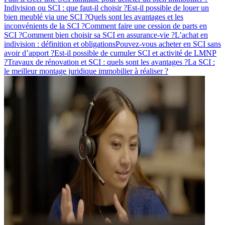
Indivision ou SCI : que faut-il choisir ?
Est-il possible de louer un
bien meublé via une SCI ?
Quels sont les avantages et les
inconvénients de la SCI ?
Comment faire une cession de parts en
SCI ?
Comment bien choisir sa SCI en assurance-vie ?
L’achat en
indivision : définition et obligations
Pouvez-vous acheter en SCI sans
avoir d’apport ?
Est-il possible de cumuler SCI et activité de LMNP
?
Travaux de rénovation et SCI : quels sont les avantages ?
La SCI :
le meilleur montage juridique immobilier à réaliser ?